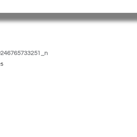
tina |
Barrio
Cristo
Rey
E
dificio Torreón
|
(376) 4458241
| spp_
9246765733251_n
25