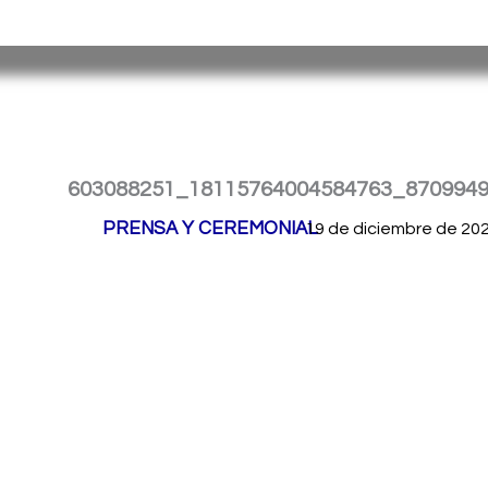
Ir
Servicio Penitenciario de la Provincia de Misiones
– Argen
al
contenido
603088251_18115764004584763_870994
Por
PRENSA Y CEREMONIAL
/
19 de diciembre de 20