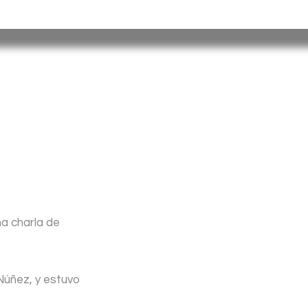
misiones@misiones.gov.ar
na charla de
 Núñez, y estuvo