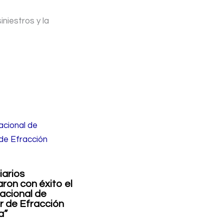
niestros y la
iarios
ron con éxito el
acional de
 de Efracción
a”