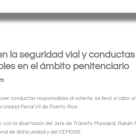
tina |
Barrio
Cristo
Rey
E
dificio Torreón
|
(376) 4458241
| spp_
 la seguridad vial y conductas
les en el ámbito penitenciario
25
over conductas responsables al volante, se llevó a cabo u
la Unidad Penal VII de Puerto Rico.
 con la disertación del Jefe de Tránsito Municipal, Rubén
onal de dicha unidad y del CEMOAS.