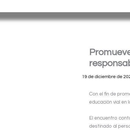
Ir
Servicio Penitenciario de la Provincia de Misiones
– Argen
al
contenido
Promueven
responsab
19 de diciembre de 20
Con el fin de prom
educación vial en 
El encuentro contó
destinado al pers