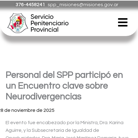
Ir
376-4458241
spp_misiones@misiones.gov.ar
al
Menú
contenido
Personal del SPP participó en
un Encuentro clave sobre
Neurodivergencias
28 de noviembre de 2025
El evento fue encabezado por la Ministra, Dra. Karina
Aguirre, y la Subsecretaria de Igualdad de
Oportunidades, Dra. María José Martínez Demaría, tuvo