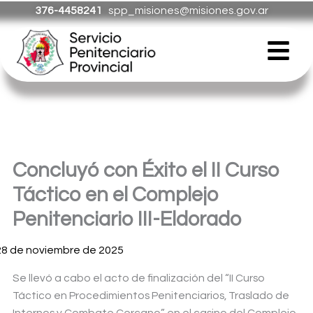
Ir
376-4458241
spp_misiones@misiones.gov.ar
al
Menú
contenido
Concluyó con Éxito el II Curso
Táctico en el Complejo
Penitenciario III-Eldorado
28 de noviembre de 2025
Se llevó a cabo el acto de finalización del “II Curso
Táctico en Procedimientos Penitenciarios, Traslado de
Internos y Combate Cercano” en el casino del Complejo