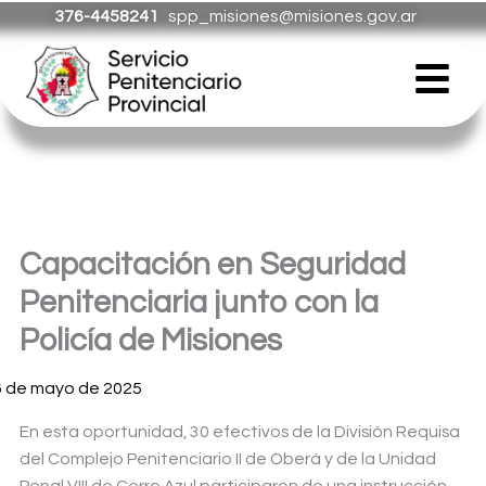
Ir
376-4458241
spp_misiones@misiones.gov.ar
al
Menú
contenido
Capacitación en Seguridad
Penitenciaria junto con la
Policía de Misiones
6 de mayo de 2025
En esta oportunidad, 30 efectivos de la División Requisa
del Complejo Penitenciario II de Oberá y de la Unidad
Penal VIII de Cerro Azul participaron de una instrucción