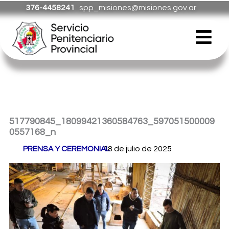
Ir
376-4458241
spp_misiones@misiones.gov.ar
al
Menú
contenido
517790845_18099421360584763_597051500009
0557168_n
Por
PRENSA Y CEREMONIAL
18 de julio de 2025
/