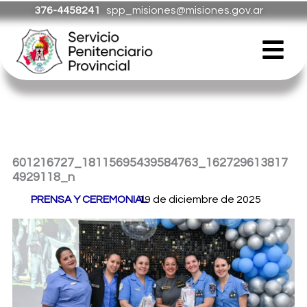
Ir
376-4458241
spp_misiones@misiones.gov.ar
al
Menú
contenido
601216727_18115695439584763_162729613817
4929118_n
Por
PRENSA Y CEREMONIAL
19 de diciembre de 2025
/