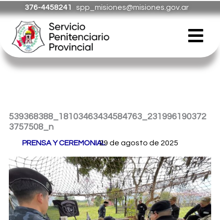
Ir
376-4458241
spp_misiones@misiones.gov.ar
al
Menú
contenido
539368388_18103463434584763_231996190372
3757508_n
Por
PRENSA Y CEREMONIAL
29 de agosto de 2025
/