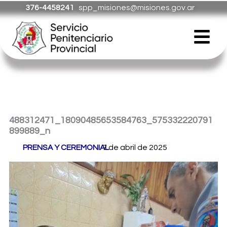
Ir
376-4458241
spp_misiones@misiones.gov.ar
al
Menú
contenido
488312471_18090485653584763_575332220791
899889_n
Por
PRENSA Y CEREMONIAL
7 de abril de 2025
/