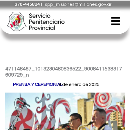
Ir
376-4458241
spp_misiones@misiones.gov.ar
al
Menú
contenido
471148467_1013230480836522_9008411538317
609729_n
Por
PRENSA Y CEREMONIAL
8 de enero de 2025
/