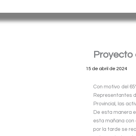
Ir
Servicio Penitenciario de la Provincia de Misiones
– Argen
al
contenido
Proyecto 
15 de abril de 2024
Con motivo del 65°
Representantes de
Provincial, las ac
De esta manera e
esta mañana con e
por la tarde se rea