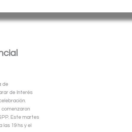
misiones@misiones.gov.ar
ncial
a de
rar de Interés
celebración.
ue comenzaron
 SPP. Este martes
 las 19 hs y el