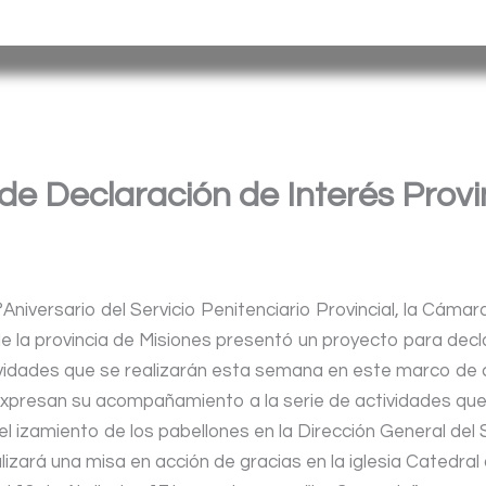
tina |
Barrio
Cristo
Rey
E
dificio Torreón
|
(376) 4458241
| spp_
de Declaración de Interés Provi
Aniversario del Servicio Penitenciario Provincial, la Cámar
 la provincia de Misiones presentó un proyecto para decla
tividades que se realizarán esta semana en este marco de 
xpresan su acompañamiento a la serie de actividades q
l izamiento de los pabellones en la Dirección General del
lizará una misa en acción de gracias en la iglesia Catedral a