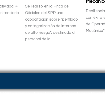
Mecánic
tividad K-
Se realizó en la Finca de
Penitencia
nitenciario
Oficiales del SPP una
con éxito 
capacitación sobre “perfilado
de Operad
y categorización de internos
Mecánica”
de alto riesgo”, destinada al
personal de la…
isiones
– Argentina | Barrio Cristo Rey Edificio Torreón |
(376) 