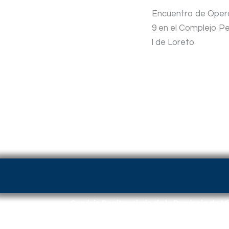
Encuentro de Opera
9 en el Complejo Pe
l de Loreto
Servicio Penitenciario de la Provincia de M