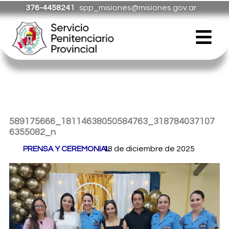
Ir
376-4458241
spp_misiones@misiones.gov.ar
al
Menú
contenido
589175666_18114638050584763_318784037107
6355082_n
Por
PRENSA Y CEREMONIAL
18 de diciembre de 2025
/