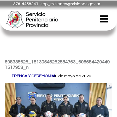
Ir
376-4458241
spp_misiones@misiones.gov.ar
al
Menú
contenido
698335625_18130546252584763_606684420449
1517958_n
Por
PRENSA Y CEREMONIAL
20 de mayo de 2026
/