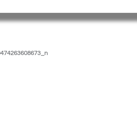
tina |
Barrio
Cristo
Rey
E
dificio Torreón
|
(376) 4458241
| spp_
0474263608673_n