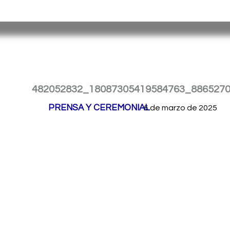
Ir
Servicio Penitenciario de la Provincia de Misiones
– Argen
al
contenido
482052832_18087305419584763_886527
Por
PRENSA Y CEREMONIAL
/
6 de marzo de 2025