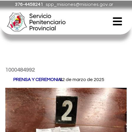
Ir
376-4458241
spp_misiones@misiones.gov.ar
al
Menú
contenido
1000484992
Por
PRENSA Y CEREMONIAL
22 de marzo de 2025
/