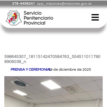
Ir
376-4458241
spp_misiones@misiones.gov.ar
al
Menú
contenido
598645307_18115142470584763_554511011790
8906038_n
Por
PRENSA Y CEREMONIAL
19 de diciembre de 2025
/