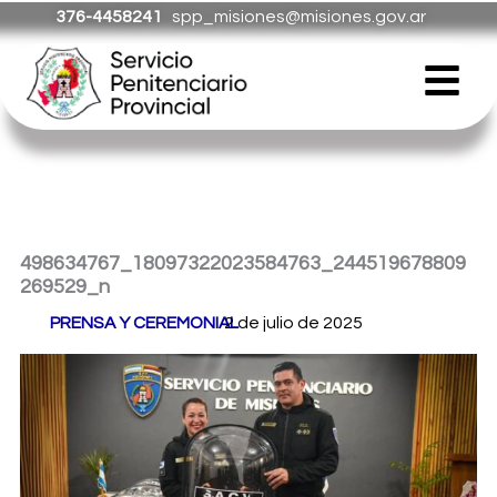
Ir
376-4458241
spp_misiones@misiones.gov.ar
al
Menú
contenido
498634767_18097322023584763_244519678809
269529_n
Por
PRENSA Y CEREMONIAL
2 de julio de 2025
/