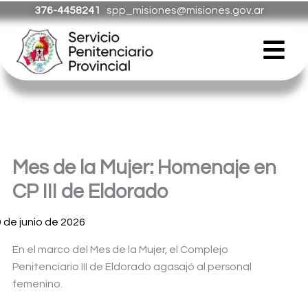
Ir
376-4458241
spp_misiones@misiones.gov.ar
al
Menú
contenido
Mes de la Mujer: Homenaje en
CP III de Eldorado
9 de junio de 2026
En el marco del Mes de la Mujer, el Complejo
Penitenciario III de Eldorado agasajó al personal
femenino.