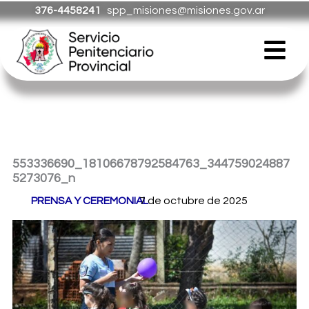
Ir
376-4458241
spp_misiones@misiones.gov.ar
al
Menú
contenido
553336690_18106678792584763_344759024887
5273076_n
Por
PRENSA Y CEREMONIAL
7 de octubre de 2025
/