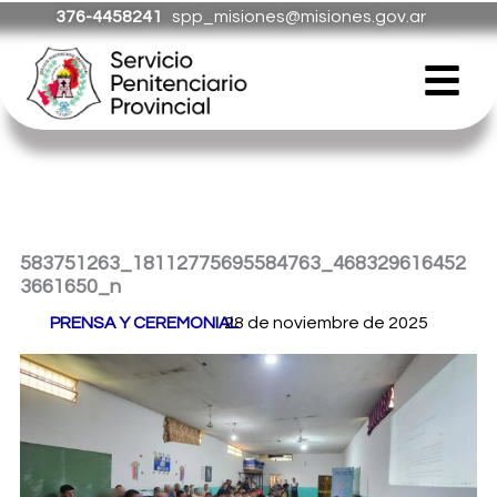
Ir
376-4458241
spp_misiones@misiones.gov.ar
al
Menú
contenido
583751263_18112775695584763_468329616452
3661650_n
Por
PRENSA Y CEREMONIAL
28 de noviembre de 2025
/