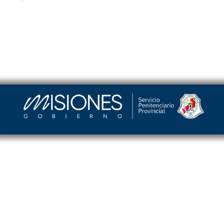
Servicio Penitenciario de la Provincia de Misiones
–
Argentina | Barrio Cristo Rey Edificio Torreón |
(376) 4458241
| spp_misiones@misiones.gov.ar
Login