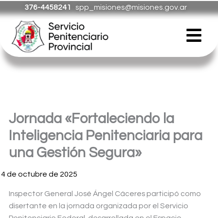
Ir
376-4458241
spp_misiones@misiones.gov.ar
al
Menú
contenido
Jornada «Fortaleciendo la
Inteligencia Penitenciaria para
una Gestión Segura»
14 de octubre de 2025
Inspector General José Ángel Cáceres participó como
disertante en la jornada organizada por el Servicio
Penitenciario Federal, desarrollada en el Espacio