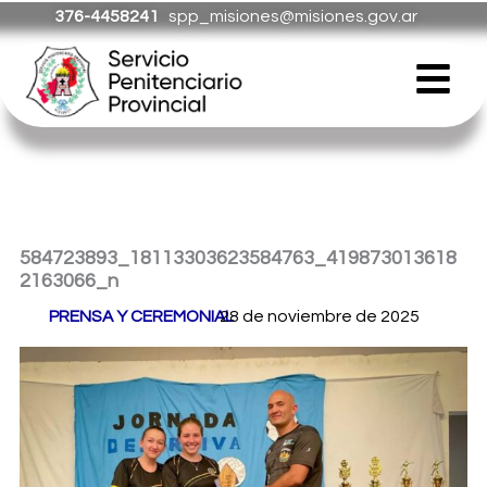
Ir
376-4458241
spp_misiones@misiones.gov.ar
al
Menú
contenido
584723893_18113303623584763_419873013618
2163066_n
Por
PRENSA Y CEREMONIAL
28 de noviembre de 2025
/