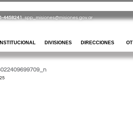
tina |
Barrio
Cristo
Rey
E
dificio Torreón
|
(376) 4458241
| spp_
6-4458241
spp_misiones@misiones.gov.ar
INSTITUCIONAL
DIVISIONES
DIRECCIONES
OT
6022409699709_n
25