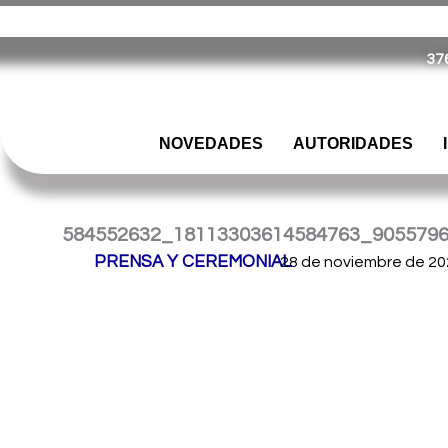
Ir
Servicio Penitenciario de la Provincia de Misiones
– Argen
al
37
contenido
NOVEDADES
AUTORIDADES
584552632_18113303614584763_905579
Por
PRENSA Y CEREMONIAL
/
28 de noviembre de 20