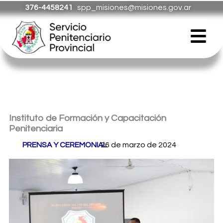
Ir
376-4458241
spp_misiones@misiones.gov.ar
al
Menú
contenido
Instituto de Formación y Capacitación
Penitenciaria
Por
PRENSA Y CEREMONIAL
26 de marzo de 2024
/