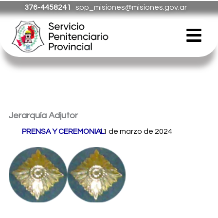
Ir
376-4458241
spp_misiones@misiones.gov.ar
al
Menú
contenido
Jerarquía Adjutor
Por
PRENSA Y CEREMONIAL
11 de marzo de 2024
/