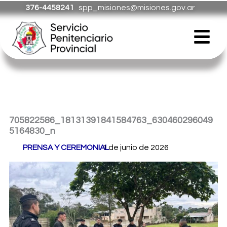
Ir
376-4458241
spp_misiones@misiones.gov.ar
al
Menú
contenido
705822586_18131391841584763_630460296049
5164830_n
Por
PRENSA Y CEREMONIAL
1 de junio de 2026
/