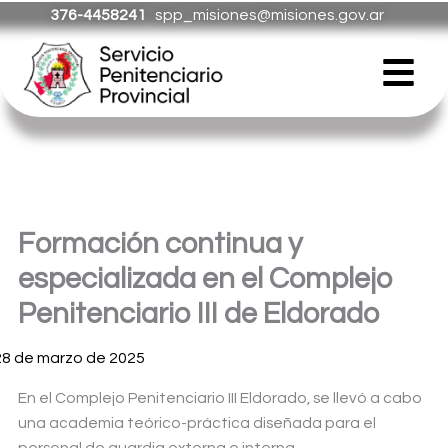
Ir
376-4458241
spp_misiones@misiones.gov.ar
al
Menú
contenido
Formación continua y
especializada en el Complejo
Penitenciario III de Eldorado
28 de marzo de 2025
En el Complejo Penitenciario III Eldorado, se llevó a cabo
una academia teórico-práctica diseñada para el
personal de guardia externa e interna.