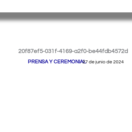
Ir
Servicio Penitenciario de la Provincia de Misiones
– Argen
al
contenido
20f87ef5-031f-4169-a2f0-be44fdb4572d
Por
PRENSA Y CEREMONIAL
/
27 de junio de 2024