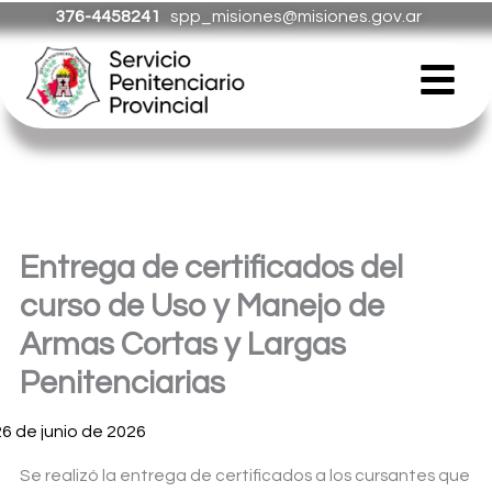
Ir
376-4458241
spp_misiones@misiones.gov.ar
al
Menú
contenido
Entrega de certificados del
curso de Uso y Manejo de
Armas Cortas y Largas
Penitenciarias
26 de junio de 2026
Se realizó la entrega de certificados a los cursantes que