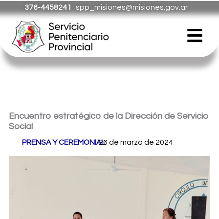
Ir
376-4458241
spp_misiones@misiones.gov.ar
al
Menú
contenido
Encuentro estratégico de la Dirección de Servicio
Social
Por
PRENSA Y CEREMONIAL
26 de marzo de 2024
/