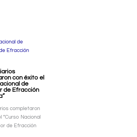
iarios
ron con éxito el
acional de
 de Efracción
a”
rios completaron
el “Curso Nacional
or de Efracción