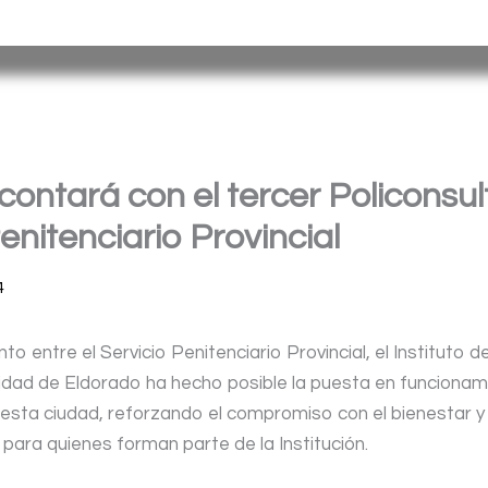
tina |
Barrio
Cristo
Rey
E
dificio Torreón
|
(376) 4458241
| spp_
ontará con el tercer Policonsult
enitenciario Provincial
4
o entre el Servicio Penitenciario Provincial, el Instituto d
alidad de Eldorado ha hecho posible la puesta en funciona
 esta ciudad, reforzando el compromiso con el bienestar y 
para quienes forman parte de la Institución.