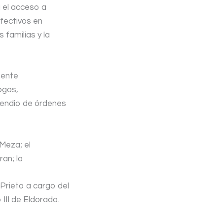
ta el acceso a
efectivos en
 familias y la
mente
ogos,
pendio de órdenes
Meza; el
an; la
 Prieto a cargo del
 III de Eldorado.