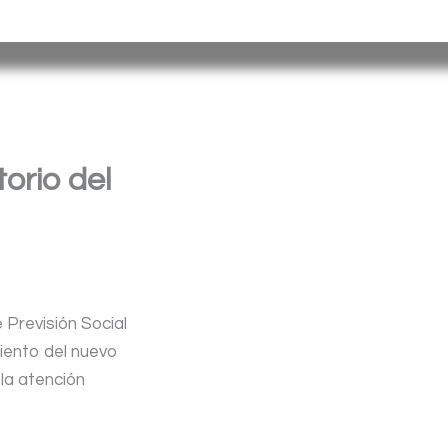
misiones@misiones.gov.ar
orio del
e Previsión Social
miento del nuevo
la atención