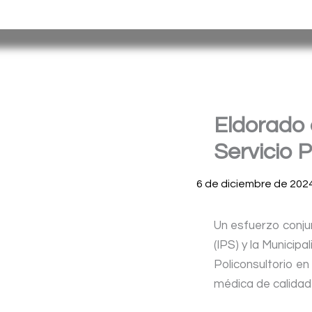
Ir
Servicio Penitenciario de la Provincia de Misiones
– Argen
al
contenido
Eldorado c
Servicio P
6 de diciembre de 202
Un esfuerzo conjunt
(IPS) y la Municip
Policonsultorio en
médica de calidad 