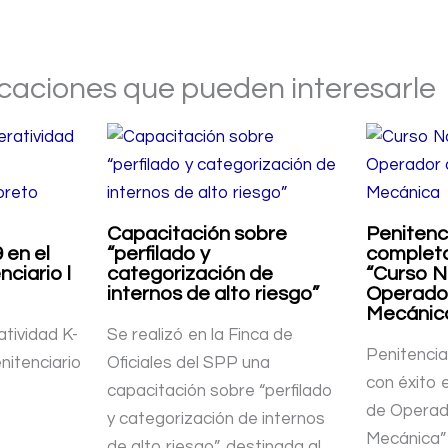
icaciones que pueden interesarle
Capacitación sobre
Penitenc
 en el
“perfilado y
completa
ciario l
categorización de
“Curso N
internos de alto riesgo”
Operador
Mecánic
tividad K-
Se realizó en la Finca de
Penitencia
nitenciario
Oficiales del SPP una
con éxito 
capacitación sobre “perfilado
de Operad
y categorización de internos
Mecánica”
de alto riesgo”, destinada al