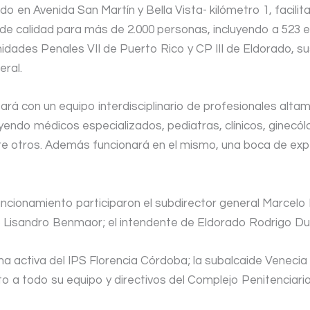
ado en Avenida San Martín y Bella
Vista- kilómetro 1, facili
 de calidad para más de 2.000 personas, incluyendo a 523 
nidades Penales VII de Puerto Rico y CP III de Eldorado, sus
ral.
rá con un equipo interdisciplinario de profesionales alta
yendo médicos especializados, pediatras, clínicos, ginecól
ntre otros. Además funcionará en el mismo, una boca de ex
uncionamiento participaron el subdirector general Marcelo 
S Lisandro Benmaor; el intendente de Eldorado Rodrigo Dur
ma activa del IPS Florencia Córdoba; la subalcaide Venecia
nto a todo su equipo y directivos del Complejo Penitenciario