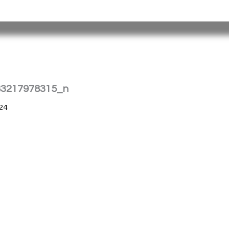
tina |
Barrio
Cristo
Rey
E
dificio Torreón
|
(376) 4458241
| spp_
83217978315_n
24