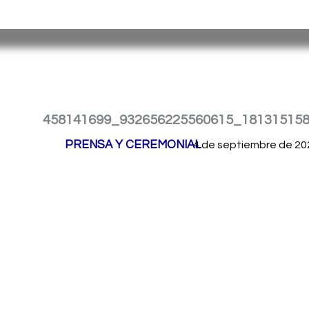
Ir
Servicio Penitenciario de la Provincia de Misiones
– Argen
al
contenido
458141699_932656225560615_18131515
Por
PRENSA Y CEREMONIAL
/
4 de septiembre de 20