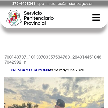
Ir
376-4458241
spp_misiones@misiones.gov.ar
al
Menú
contenido
700143737_18130783357584763_284914451846
7042992_n
Por
PRENSA Y CEREMONIAL
20 de mayo de 2026
/