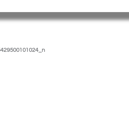
tina |
Barrio
Cristo
Rey
E
dificio Torreón
|
(376) 4458241
| spp_
5429500101024_n