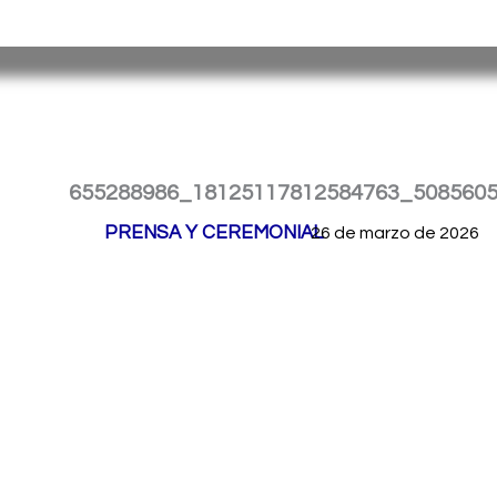
Ir
Servicio Penitenciario de la Provincia de Misiones
– Argen
al
contenido
655288986_18125117812584763_508560
Por
PRENSA Y CEREMONIAL
/
26 de marzo de 2026