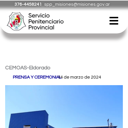
Ir
376-4458241
spp_misiones@misiones.gov.ar
al
Menú
contenido
CEMOAS-Eldorado
Por
PRENSA Y CEREMONIAL
14 de marzo de 2024
/