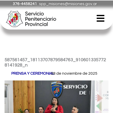
Ir
376-4458241
spp_misiones@misiones.gov.ar
al
Menú
contenido
587561457_18113707879584763_910601335772
8141928_n
Por
PRENSA Y CEREMONIAL
28 de noviembre de 2025
/