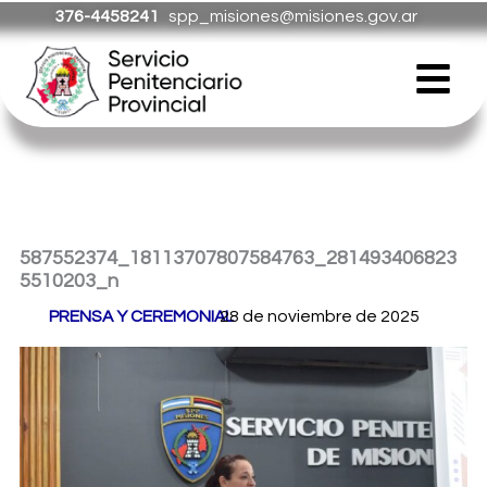
Ir
376-4458241
spp_misiones@misiones.gov.ar
al
Menú
contenido
587552374_18113707807584763_281493406823
5510203_n
Por
PRENSA Y CEREMONIAL
28 de noviembre de 2025
/