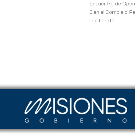
Encuentro de Opera
9 en el Complejo Pe
l de Loreto
Servicio Penitenciario de la Provincia de M