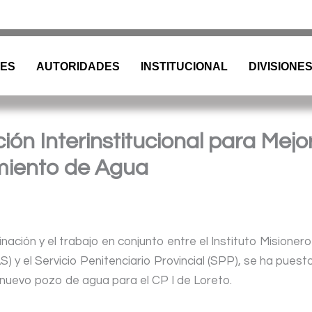
tina |
Barrio
Cristo
Rey
E
dificio Torreón
|
(376) 4458241
| spp_
ES
AUTORIDADES
INSTITUCIONAL
DIVISIONE
ón Interinstitucional para Mejor
miento de Agua
inación y el trabajo en conjunto entre el Instituto Misioner
 y el Servicio Penitenciario Provincial (SPP), se ha puest
 nuevo pozo de agua para el CP I de Loreto.