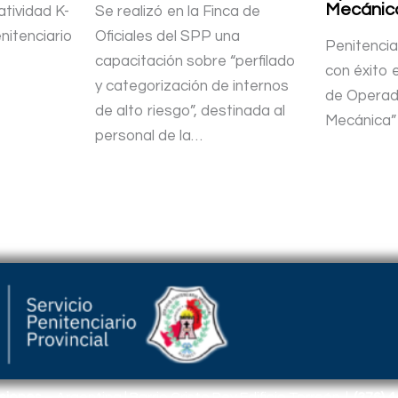
Mecánic
tividad K-
Se realizó en la Finca de
nitenciario
Oficiales del SPP una
Penitencia
capacitación sobre “perfilado
con éxito 
y categorización de internos
de Operad
de alto riesgo”, destinada al
Mecánica”
personal de la…
isiones
– Argentina | Barrio Cristo Rey Edificio Torreón |
(376) 