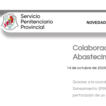
Ir
Servicio Penitenciario de la Provincia de Misiones
– Argen
al
contenido
NOVEDAD
Colaboraci
Abasteci
14 de octubre de 2025
Gracias a la coord
Saneamiento (IMAS)
perforación de un