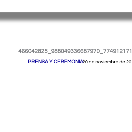
Ir
Servicio Penitenciario de la Provincia de Misiones
– Argen
al
contenido
466042825_988049336687970_77491217
Por
PRENSA Y CEREMONIAL
/
20 de noviembre de 20