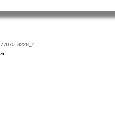
tina |
Barrio
Cristo
Rey
E
dificio Torreón
|
(376) 4458241
| spp_
17707018226_n
24