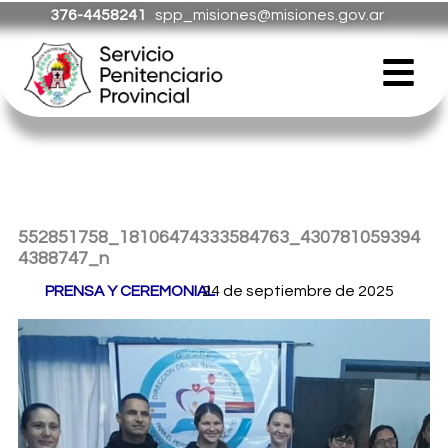
Ir
376-4458241
spp_misiones@misiones.gov.ar
al
Menú
contenido
552851758_18106474333584763_430781059394
4388747_n
Por
PRENSA Y CEREMONIAL
24 de septiembre de 2025
/