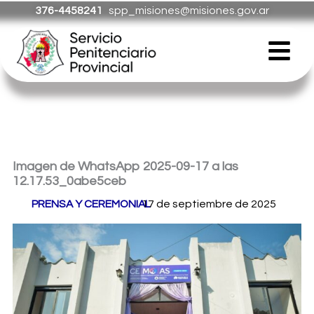
Ir
376-4458241
spp_misiones@misiones.gov.ar
al
Menú
contenido
Imagen de WhatsApp 2025-09-17 a las
12.17.53_0abe5ceb
Por
PRENSA Y CEREMONIAL
17 de septiembre de 2025
/