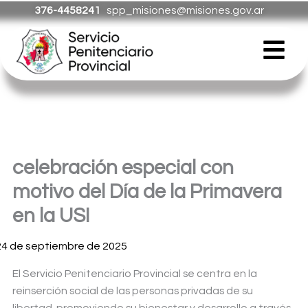
Ir
376-4458241
spp_misiones@misiones.gov.ar
al
Menú
contenido
celebración especial con
motivo del Día de la Primavera
en la USI
24 de septiembre de 2025
El Servicio Penitenciario Provincial se centra en la
reinserción social de las personas privadas de su
libertad, pr
omoviendo su bienestar y desarrollo a través