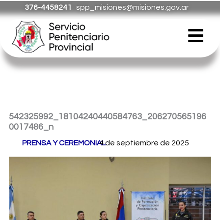
Ir
376-4458241
spp_misiones@misiones.gov.ar
al
Menú
contenido
542325992_18104240440584763_206270565196
0017486_n
Por
PRENSA Y CEREMONIAL
4 de septiembre de 2025
/