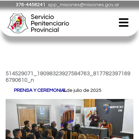
Ir
376-4458241
spp_misiones@misiones.gov.ar
al
Menú
contenido
514529071_18098323927584763_817782397169
6790610_n
Por
PRENSA Y CEREMONIAL
2 de julio de 2025
/