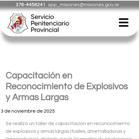
Ir
376-4458241
spp_misiones@misiones.gov.ar
al
Menú
contenido
Capacitación en
Reconocimiento de Explosivos
y Armas Largas
13 de noviembre de 2025
Se realizó un taller de capacitación en reconocimiento
de explosivos y armas largas (fusiles, ametralladoras y
lanzacohetes), dictado por la Compañía de Inteligencia