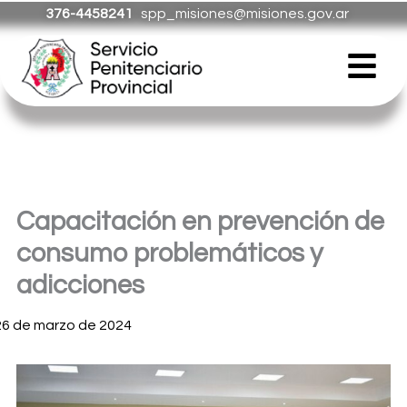
Ir
376-4458241
spp_misiones@misiones.gov.ar
al
Menú
contenido
Capacitación en prevención de
consumo problemáticos y
adicciones
26 de marzo de 2024