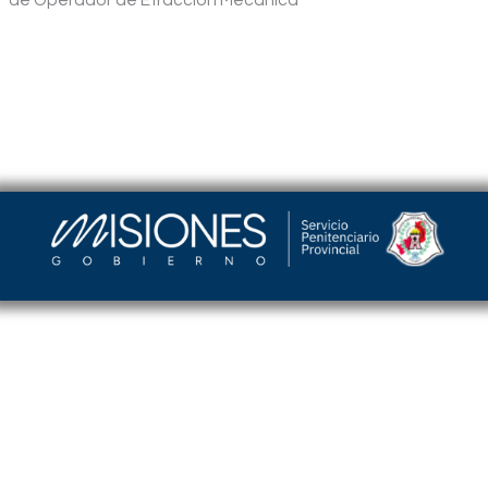
de Operador de Efracción Mecánica”
Servicio Penitenciario de la Provincia de Misiones
–
Argentina | Barrio Cristo Rey Edificio Torreón |
(376) 4458241
| spp_misiones@misiones.gov.ar
Login