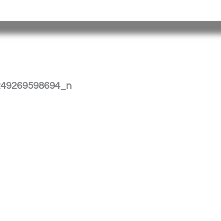
tina |
Barrio
Cristo
Rey
E
dificio Torreón
|
(376) 4458241
| spp_
249269598694_n