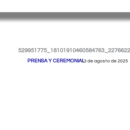
Ir
Servicio Penitenciario de la Provincia de Misiones
– Argen
al
contenido
529951775_18101910460584763_227662
Por
PRENSA Y CEREMONIAL
/
13 de agosto de 2025