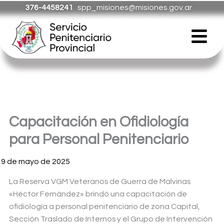
Ir
376-4458241
spp_misiones@misiones.gov.ar
al
Menú
contenido
Capacitación en Ofidiología
para Personal Penitenciario
19 de mayo de 2025
La Reserva VGM Veteranos de Guerra de Malvinas
«Héctor Fernández» brindó una capacitación de
ofidiología a personal penitenciario de zona Capital,
Sección Traslado
de Internos y el Grupo de Intervención