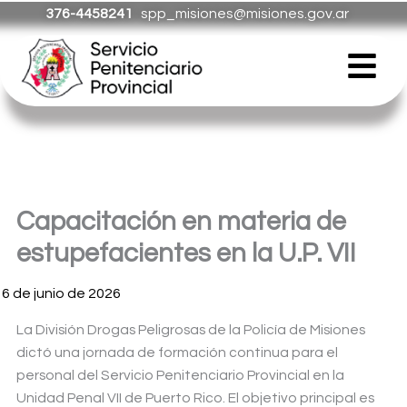
Ir
376-4458241
spp_misiones@misiones.gov.ar
al
Menú
contenido
Capacitación en materia de
estupefacientes en la U.P. VII
16 de junio de 2026
La División Drogas Peligrosas de la Policía de Misiones
dictó una jornada de formación continua para el
personal del Servicio Penitenciario Provincial en la
Unidad Penal VII de Puerto Rico. El objetivo principal es