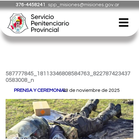
Ir
376-4458241
spp_misiones@misiones.gov.ar
al
Menú
contenido
587777845_18113346808584763_822787423437
0583008_n
Por
PRENSA Y CEREMONIAL
28 de noviembre de 2025
/